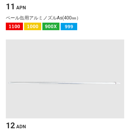
11
APN
ペール缶用アルミノズルAs(400㎜）
12
ADN