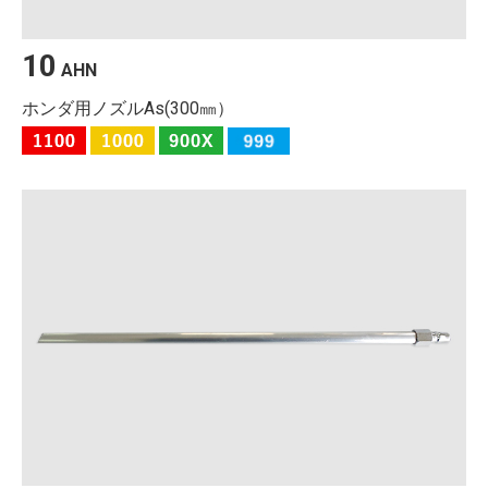
10
AHN
ホンダ用ノズルAs(300㎜）