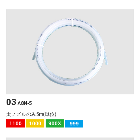
03
A8N-5
太ノズルのみ5m(単位)