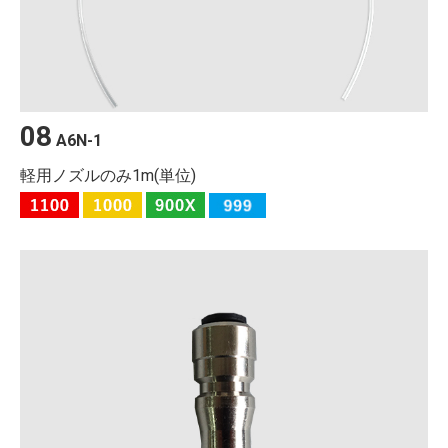
08
A6N-1
軽用ノズルのみ1m(単位)