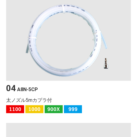
04
A8N-5CP
太ノズル5mカプラ付