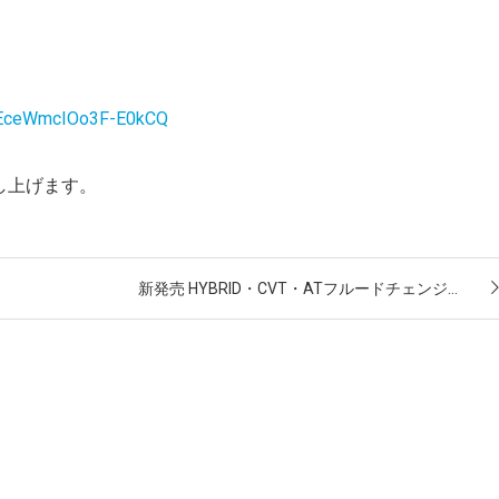
2rEceWmcIOo3F-E0kCQ
申し上げます。
新発売 HYBRID・CVT・ATフルードチェンジ…